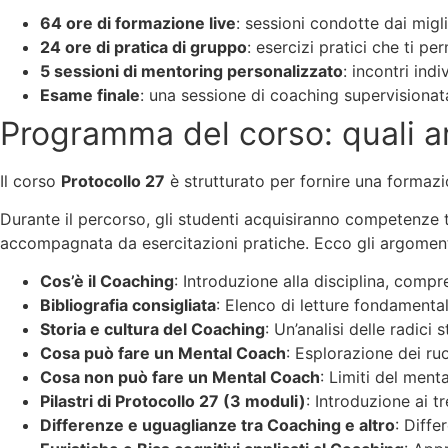
64 ore di formazione live
: sessioni condotte dai migl
24 ore di pratica di gruppo
: esercizi pratici che ti p
5 sessioni di mentoring personalizzato
: incontri in
Esame finale
: una sessione di coaching supervisionata
Programma del corso: quali a
Il corso
Protocollo 27
è strutturato per fornire una formaz
Durante il percorso, gli studenti acquisiranno competenze
accompagnata da esercitazioni pratiche. Ecco gli argomenti
Cos’è il Coaching
: Introduzione alla disciplina, compr
Bibliografia consigliata
: Elenco di letture fondamenta
Storia e cultura del Coaching
: Un’analisi delle radici
Cosa può fare un Mental Coach
: Esplorazione dei ruo
Cosa non può fare un Mental Coach
: Limiti del ment
Pilastri di Protocollo 27 (3 moduli)
: Introduzione ai 
Differenze e uguaglianze tra Coaching e altro
: Diffe