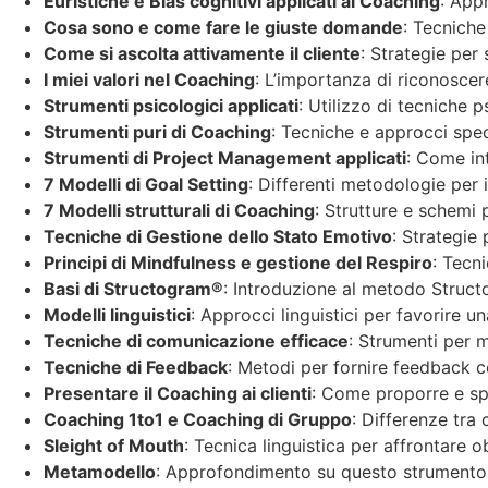
Euristiche e Bias cognitivi applicati al Coaching
: App
Cosa sono e come fare le giuste domande
: Tecniche
Come si ascolta attivamente il cliente
: Strategie per
I miei valori nel Coaching
: L’importanza di riconoscere
Strumenti psicologici applicati
: Utilizzo di tecniche
Strumenti puri di Coaching
: Tecniche e approcci speci
Strumenti di Project Management applicati
: Come int
7 Modelli di Goal Setting
: Differenti metodologie per i
7 Modelli strutturali di Coaching
: Strutture e schemi 
Tecniche di Gestione dello Stato Emotivo
: Strategie 
Principi di Mindfulness e gestione del Respiro
: Tecn
Basi di Structogram®
: Introduzione al metodo Struct
Modelli linguistici
: Approcci linguistici per favorire 
Tecniche di comunicazione efficace
: Strumenti per m
Tecniche di Feedback
: Metodi per fornire feedback cos
Presentare il Coaching ai clienti
: Come proporre e spi
Coaching 1to1 e Coaching di Gruppo
: Differenze tra 
Sleight of Mouth
: Tecnica linguistica per affrontare 
Metamodello
: Approfondimento su questo strumento di 