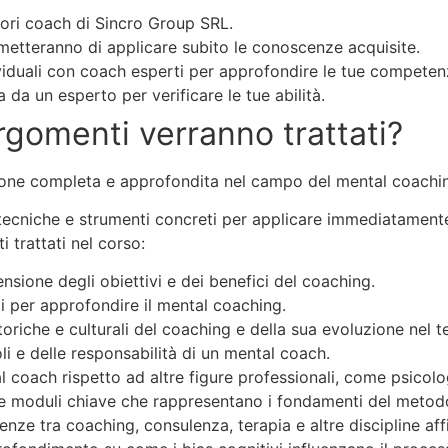
iori coach di Sincro Group SRL.
ermetteranno di applicare subito le conoscenze acquisite.
dividuali con coach esperti per approfondire le tue competen
 da un esperto per verificare le tue abilità.
rgomenti verranno trattati?
ione completa e approfondita nel campo del mental coaching
 tecniche e strumenti concreti per applicare immediatament
 trattati nel corso:
ensione degli obiettivi e dei benefici del coaching.
li per approfondire il mental coaching.
 storiche e culturali del coaching e della sua evoluzione nel 
li e delle responsabilità di un mental coach.
al coach rispetto ad altre figure professionali, come psicolo
tre moduli chiave che rappresentano i fondamenti del metod
renze tra coaching, consulenza, terapia e altre discipline affi