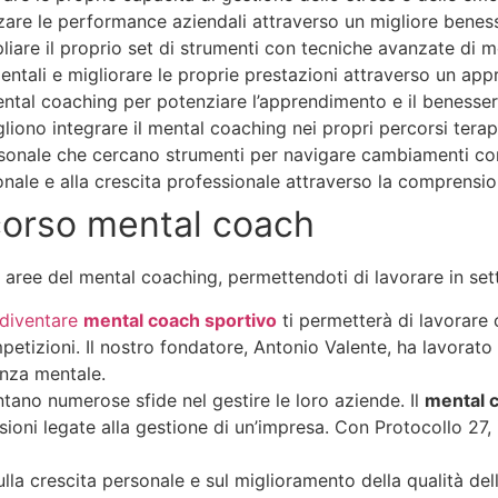
zare le performance aziendali attraverso un migliore benes
liare il proprio set di strumenti con tecniche avanzate di 
mentali e migliorare le proprie prestazioni attraverso un app
ental coaching per potenziare l’apprendimento e il benesser
gliono integrare il mental coaching nei propri percorsi terap
ersonale che cercano strumenti per navigare cambiamenti co
nale e alla crescita professionale attraverso la comprension
 corso mental coach
se aree del mental coaching, permettendoti di lavorare in set
diventare
mental coach sportivo
ti permetterà di lavorare c
tizioni. Il nostro fondatore, Antonio Valente, ha lavorato co
enza mentale.
ntano numerose sfide nel gestire le loro aziende. Il
mental c
sioni legate alla gestione di un’impresa. Con Protocollo 27,
lla crescita personale e sul miglioramento della qualità dell