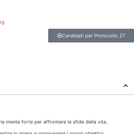
og
Candidati per Protocollo 27
 mente forte per affrontare le sfide della vita.
stire lo stress e raggiungere i propri obiettivi.