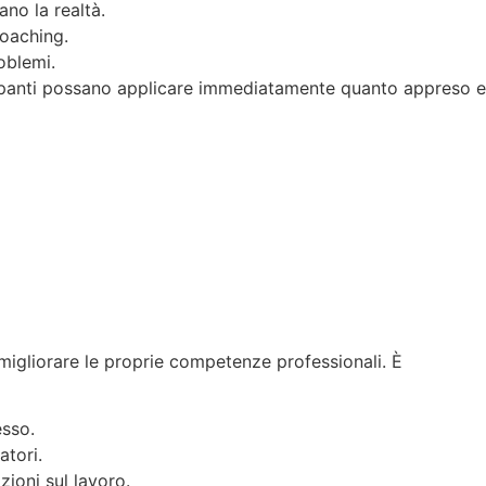
no la realtà.
coaching.
roblemi.
cipanti possano applicare immediatamente quanto appreso e
migliorare le proprie competenze professionali. È
esso.
atori.
zioni sul lavoro.