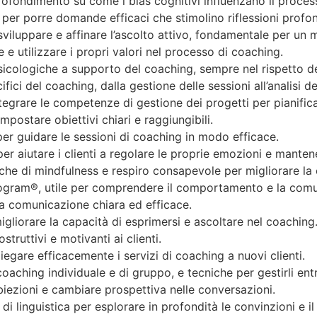
rofondimento su come i bias cognitivi influenzano il proces
 per porre domande efficaci che stimolino riflessioni profond
 sviluppare e affinare l’ascolto attivo, fondamentale per un 
 e utilizzare i propri valori nel processo di coaching.
 psicologiche a supporto del coaching, sempre nel rispetto 
fici del coaching, dalla gestione delle sessioni all’analisi de
egrare le competenze di gestione dei progetti per pianificar
mpostare obiettivi chiari e raggiungibili.
per guidare le sessioni di coaching in modo efficace.
per aiutare i clienti a regolare le proprie emozioni e mantene
iche di mindfulness e respiro consapevole per migliorare la
ogram®, utile per comprendere il comportamento e la comun
una comunicazione chiara ed efficace.
igliorare la capacità di esprimersi e ascoltare nel coaching
truttivi e motivanti ai clienti.
egare efficacemente i servizi di coaching a nuovi clienti.
coaching individuale e di gruppo, e tecniche per gestirli ent
obiezioni e cambiare prospettiva nelle conversazioni.
linguistica per esplorare in profondità le convinzioni e il l