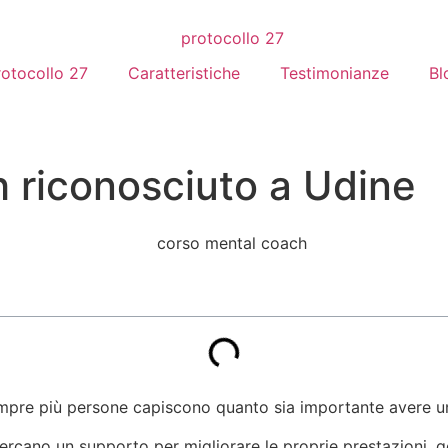
rotocollo 27
Caratteristiche
Testimonianze
Bl
 riconosciuto a Udine
empre più persone capiscono quanto sia importante avere una
 cercano un supporto per migliorare le proprie prestazioni, ge